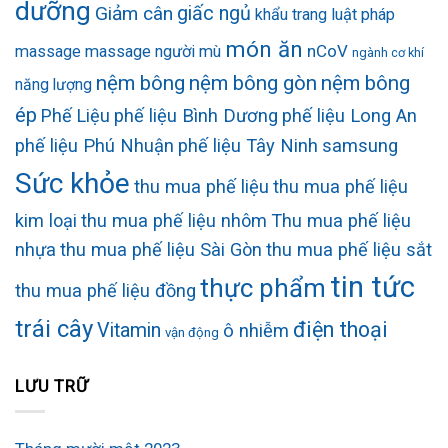
dưỡng
Giảm cân
giấc ngủ
khẩu trang
luật pháp
món ăn
nCoV
massage
massage người mù
ngành cơ khí
nệm bông
nệm bông gòn
nệm bông
năng lượng
ép
Phế Liệu
phế liệu Bình Dương
phế liệu Long An
phế liệu Phú Nhuận
phế liệu Tây Ninh
samsung
Sức khỏe
thu mua phế liệu
thu mua phế liệu
kim loại
thu mua phế liệu nhôm
Thu mua phế liệu
nhựa
thu mua phế liệu Sài Gòn
thu mua phế liệu sắt
tin tức
thực phẩm
thu mua phế liệu đồng
trái cây
điện thoại
Vitamin
ô nhiễm
vận động
LƯU TRỮ