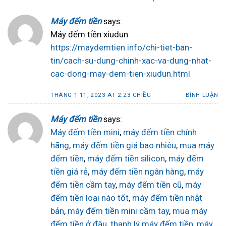
Máy đếm tiền
says:
Máy đếm tiền xiudun
https://maydemtien.info/chi-tiet-ban-
tin/cach-su-dung-chinh-xac-va-dung-nhat-
cac-dong-may-dem-tien-xiudun.html
THÁNG 1 11, 2023 AT 2:23 CHIỀU
BÌNH LUẬN
Máy đếm tiền
says:
Máy đếm tiền mini
,
máy đếm tiền chính
hãng
,
máy đếm tiền giá bao nhiêu
,
mua máy
đếm tiền
,
máy đếm tiền silicon
,
máy đếm
tiền giá rẻ
,
máy đếm tiền ngân hàng
,
máy
đếm tiền cầm tay
,
máy đếm tiền cũ
,
máy
đếm tiền loại nào tốt
,
máy đếm tiền nhật
bản
,
máy đếm tiền mini cầm tay
,
mua máy
đếm tiền ở đâu
,
thanh lý máy đếm tiền
,
máy