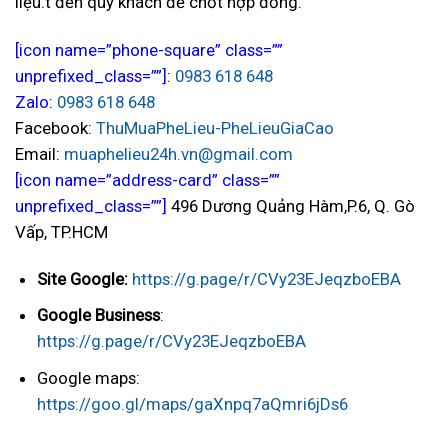
liệu.t đến quý khách để chốt hợp đồng.
[icon name=”phone-square” class=””
unprefixed_class=””]
:
0983 618 648
Zalo
:
0983 618 648
Facebook:
ThuMuaPheLieu-PheLieuGiaCao
Email:
muaphelieu24h.vn@gmail.com
[icon name=”address-card” class=””
unprefixed_class=””]
496 Dương Quảng Hàm,P.6, Q. Gò
Vấp, TP.HCM
Site Google:
https://g.page/r/CVy23EJeqzboEBA
Google Business
:
https://g.page/r/CVy23EJeqzboEBA
Google maps:
https://goo.gl/maps/gaXnpq7aQmri6jDs6