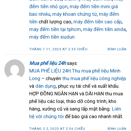
đếm tiền nhỏ gọn
,
máy đếm tiền mini giá
bao nhiêu
,
máy khoan chứng từ
,
máy đếm
tiền
chất lượng cao,
máy đếm tiền cao cấp
,
máy đếm tiền tại tphcm
,
máy đếm tiền xinda
,
máy đếm tiền xiudun
THÁNG 1 11, 2023 AT 2:33 CHIỀU
BÌNH LUẬN
Mua phế liệu 24h
says:
MUA PHẾ LIỆU 24H
.
Thu mua phế liệu Minh
Long
– chuyên
thu mua phế liệu công nghiệp
và
dân dụng
, phục vụ tái chế và xuất khẩu.
HỢP ĐỒNG NGẮN HẠN và DÀI HẠN thu mua
phế liệu các loại, tháo dỡ công trình, kho
hàng, xưởng cũ và sang lấp mặt bằng.
Liên
hệ với chúng tôi
để báo giá cao nhanh nhất.
THÁNG 2 2, 2023 AT 2:56 CHIỀU
BÌNH LUẬN