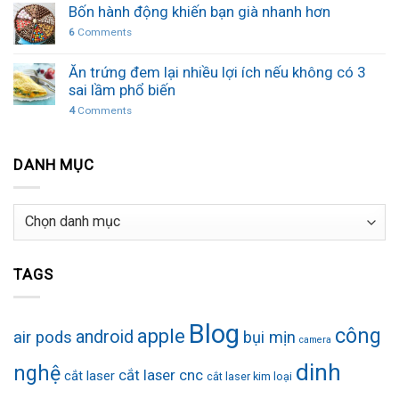
Bốn hành động khiến bạn già nhanh hơn
6
Comments
Ăn trứng đem lại nhiều lợi ích nếu không có 3
sai lầm phổ biến
4
Comments
DANH MỤC
Danh
mục
TAGS
Blog
công
apple
android
air pods
bụi mịn
camera
dinh
nghệ
cắt laser cnc
cắt laser
cắt laser kim loại