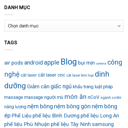
DANH MỤC
Danh
mục
TAGS
Blog
công
apple
android
air pods
bụi mịn
camera
dinh
nghệ
cắt laser cnc
cắt laser
cắt laser kim loại
dưỡng
Giảm cân
giấc ngủ
khẩu trang
luật pháp
món ăn
nCoV
massage
massage người mù
ngành cơ khí
nệm bông
nệm bông gòn
nệm bông
năng lượng
ép
Phế Liệu
phế liệu Bình Dương
phế liệu Long An
phế liệu Phú Nhuận
phế liệu Tây Ninh
samsung