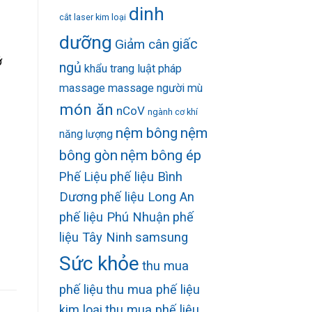
dinh
cắt laser kim loại
dưỡng
Giảm cân
giấc
ớ
ngủ
khẩu trang
luật pháp
massage
massage người mù
món ăn
nCoV
ngành cơ khí
nệm bông
nệm
năng lượng
bông gòn
nệm bông ép
Phế Liệu
phế liệu Bình
Dương
phế liệu Long An
phế liệu Phú Nhuận
phế
liệu Tây Ninh
samsung
Sức khỏe
thu mua
phế liệu
thu mua phế liệu
kim loại
thu mua phế liệu