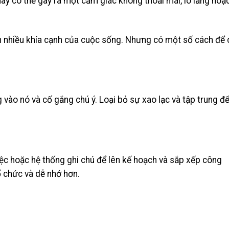
này có thể gây ra một cảm giác không thoải mái, lo lắng hoặ
 nhiều khía cạnh của cuộc sống. Nhưng có một số cách để 
g vào nó và cố gắng chú ý. Loại bỏ sự xao lạc và tập trung đ
iệc hoặc hệ thống ghi chú để lên kế hoạch và sắp xếp công
ổ chức và dễ nhớ hơn.