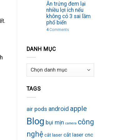
Ăn trứng đem lại
nhiều lợi ích nếu
không có 3 sai lầm
ết.
phổ biến
4
Comments
DANH MỤC
nh
Danh
mục
TAGS
apple
android
air pods
Blog
công
bụi mịn
camera
nghệ
cắt laser cnc
cắt laser