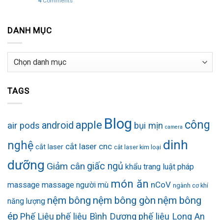
4
Comments
DANH MỤC
Danh
mục
TAGS
Blog
công
apple
android
air pods
bụi mịn
camera
dinh
nghệ
cắt laser cnc
cắt laser
cắt laser kim loại
dưỡng
Giảm cân
giấc ngủ
khẩu trang
luật pháp
món ăn
nCoV
massage
massage người mù
ngành cơ khí
nệm bông
nệm bông gòn
nệm bông
năng lượng
ép
Phế Liệu
phế liệu Bình Dương
phế liệu Long An