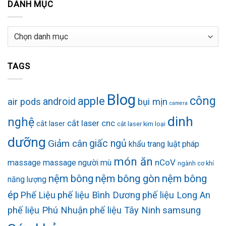
DANH MỤC
Danh
mục
TAGS
Blog
công
apple
android
air pods
bụi mịn
camera
dinh
nghệ
cắt laser cnc
cắt laser
cắt laser kim loại
dưỡng
Giảm cân
giấc ngủ
khẩu trang
luật pháp
món ăn
nCoV
massage
massage người mù
ngành cơ khí
nệm bông
nệm bông gòn
nệm bông
năng lượng
ép
Phế Liệu
phế liệu Bình Dương
phế liệu Long An
phế liệu Phú Nhuận
phế liệu Tây Ninh
samsung