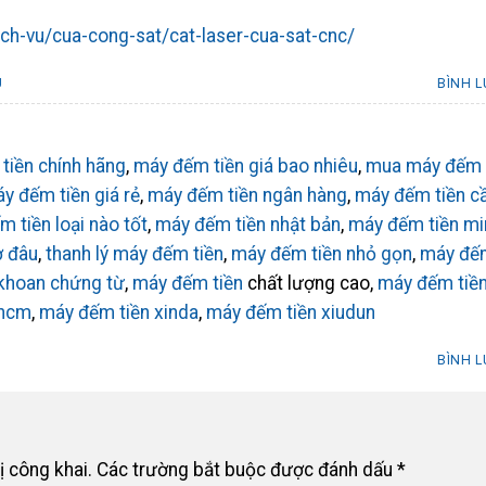
ch-vu/cua-cong-sat/cat-laser-cua-sat-cnc/
U
BÌNH 
tiền chính hãng
,
máy đếm tiền giá bao nhiêu
,
mua máy đếm
y đếm tiền giá rẻ
,
máy đếm tiền ngân hàng
,
máy đếm tiền 
 tiền loại nào tốt
,
máy đếm tiền nhật bản
,
máy đếm tiền mi
ở đâu
,
thanh lý máy đếm tiền
,
máy đếm tiền nhỏ gọn
,
máy đế
khoan chứng từ
,
máy đếm tiền
chất lượng cao,
máy đếm tiề
phcm
,
máy đếm tiền xinda
,
máy đếm tiền xiudun
BÌNH 
ị công khai.
Các trường bắt buộc được đánh dấu
*