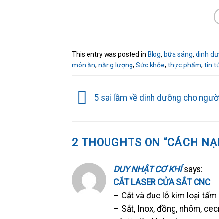
This entry was posted in
Blog
,
bữa sáng
,
dinh d
món ăn
,
năng lượng
,
Sức khỏe
,
thực phẩm
,
tin t
5 sai lầm về dinh dưỡng cho ngườ
2 THOUGHTS ON “
CÁCH NẠ
DUY NHẬT CƠ KHÍ
says:
CẮT LASER CỬA SẮT CNC
– Cắt và đục lỗ kim loại tấm
– Sắt, Inox, đồng, nhôm, cec