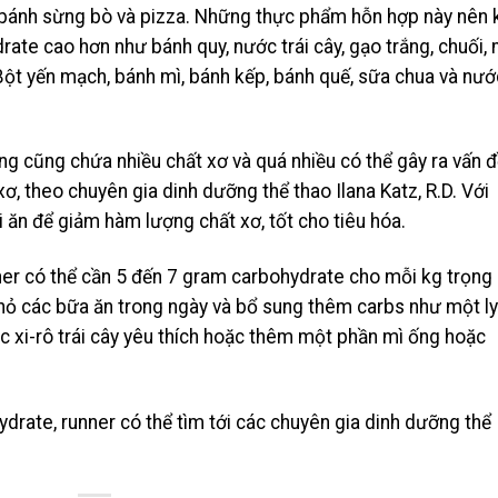
, bánh sừng bò và pizza. Những thực phẩm hỗn hợp này nên 
rate cao hơn như bánh quy, nước trái cây, gạo trắng, chuối, 
Bột yến mạch, bánh mì, bánh kếp, bánh quế, sữa chua và nướ
ưng cũng chứa nhiều chất xơ và quá nhiều có thể gây ra vấn 
xơ, theo chuyên gia dinh dưỡng thể thao Ilana Katz, R.D. Với
hi ăn để giảm hàm lượng chất xơ, tốt cho tiêu hóa.
nner có thể cần 5 đến 7 gram carbohydrate cho mỗi kg trọng
nhỏ các bữa ăn trong ngày và bổ sung thêm carbs như một ly
c xi-rô trái cây yêu thích hoặc thêm một phần mì ống hoặc
drate, runner có thể tìm tới các chuyên gia dinh dưỡng thể