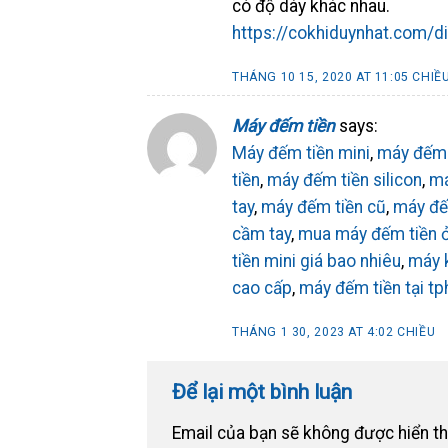
có độ dày khác nhau.
https://cokhiduynhat.com/di
THÁNG 10 15, 2020 AT 11:05 CHIỀ
Máy đếm tiền
says:
Máy đếm tiền mini
,
máy đếm 
tiền
,
máy đếm tiền silicon
,
má
tay
,
máy đếm tiền cũ
,
máy đếm
cầm tay
,
mua máy đếm tiền 
tiền mini giá bao nhiêu
,
máy 
cao cấp
,
máy đếm tiền tại t
THÁNG 1 30, 2023 AT 4:02 CHIỀU
Để lại một bình luận
Email của bạn sẽ không được hiển th