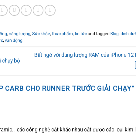
ưỡng
,
năng lượng
,
Sức khỏe
,
thực phẩm
,
tin tức
and tagged
Blog
,
dinh dư
ức
,
vận động
.
Bất ngờ với dung lượng RAM của iPhone 12 
i chạy bộ
P CARB CHO RUNNER TRƯỚC GIẢI CHẠY
”
ramic… các công nghệ cắt khác nhau cắt được các loại kim l