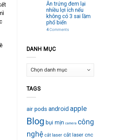
Ăn trứng đem lại
kết
nhiều lợi ích nếu
mì
không có 3 sai lầm
c
phổ biến
4
Comments
đề
DANH MỤC
Danh
mục
TAGS
apple
android
air pods
Blog
công
bụi mịn
camera
nghệ
cắt laser cnc
cắt laser