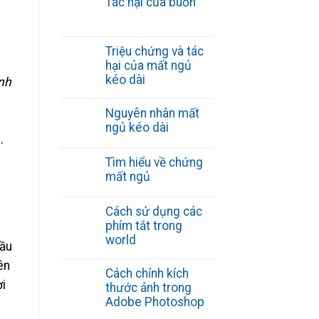
Tác hại của buồn
Triệu chứng và tác
hại của mất ngủ
kéo dài
nh
Nguyên nhân mất
ngủ kéo dài
.
Tìm hiểu về chứng
mất ngủ
Cách sử dụng các
phím tắt trong
world
đầu
ên
Cách chỉnh kích
ời
thước ảnh trong
Adobe Photoshop