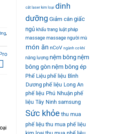
dinh
cắt laser kim loại
dưỡng
Giảm cân
giấc
ngủ
khẩu trang
luật pháp
ỡng
,
massage
massage người mù
món ăn
nCoV
ngành cơ khí
Pro
nệm bông
nệm
năng lượng
bông gòn
nệm bông ép
Phế Liệu
phế liệu Bình
Dương
phế liệu Long An
phế liệu Phú Nhuận
phế
liệu Tây Ninh
samsung
Sức khỏe
thu mua
phế liệu
thu mua phế liệu
oại
kim loại
thu mua phế liệu