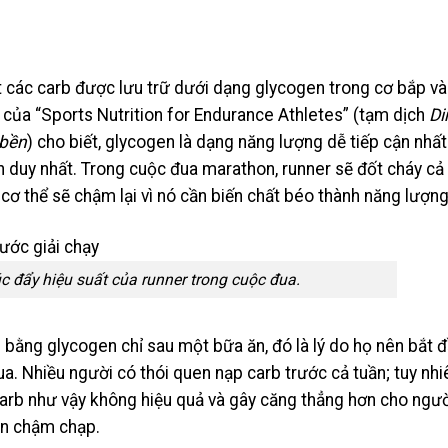
t các carb được lưu trữ dưới dạng glycogen trong cơ bắp và
ả của “Sports Nutrition for Endurance Athletes” (tạm dịch
Di
 bền
) cho biết, glycogen là dạng năng lượng dễ tiếp cận nhất
n duy nhất. Trong cuộc đua marathon, runner sẽ đốt cháy cả
 cơ thể sẽ chậm lại vì nó cần biến chất béo thành năng lượng
c đẩy hiệu suất của runner trong cuộc đua.
 bằng glycogen chỉ sau một bữa ăn, đó là lý do họ nên bắt 
a. Nhiều người có thói quen nạp carb trước cả tuần; tuy nhi
arb như vậy không hiệu quả và gây căng thẳng hơn cho ngư
nên chậm chạp.