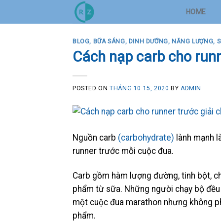
Skip
HOME
to
content
BLOG
,
BỮA SÁNG
,
DINH DƯỠNG
,
NĂNG LƯỢNG
,
S
Cách nạp carb cho runn
POSTED ON
THÁNG 10 15, 2020
BY
ADMIN
Nguồn carb
(carbohydrate)
lành mạnh là
runner trước mỗi cuộc đua.
Carb gồm hàm lượng đường, tinh bột, chấ
phẩm từ sữa. Những người chạy bộ đều 
một cuộc đua marathon nhưng không phả
phẩm.