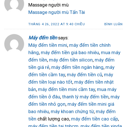
Massage người mù
Massage người mù Tấn Tài
THÁNG 4 26, 2022 AT 9:40 CHIỀU
BÌNH LUẬN
Máy đếm tiền
says:
Máy đếm tiền mini
,
máy đếm tiền chính
hãng
,
máy đếm tiền giá bao nhiêu
,
mua máy
đếm tiền
,
máy đếm tiền silicon
,
máy đếm
tiền giá rẻ
,
máy đếm tiền ngân hàng
,
máy
đếm tiền cầm tay
,
máy đếm tiền cũ
,
máy
đếm tiền loại nào tốt
,
máy đếm tiền nhật
bản
,
máy đếm tiền mini cầm tay
,
mua máy
đếm tiền ở đâu
,
thanh lý máy đếm tiền
,
máy
đếm tiền nhỏ gọn
,
máy đếm tiền mini giá
bao nhiêu
,
máy khoan chứng từ
,
máy đếm
tiền
chất lượng cao,
máy đếm tiền cao cấp
,
máy đếm tiền tại tphcm
,
máy đếm tiền xinda
,