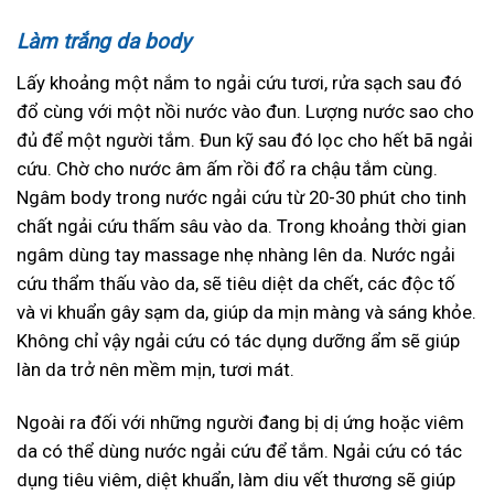
Làm trắng da body
Lấy khoảng một nắm to ngải cứu tươi, rửa sạch sau đó
đổ cùng với một nồi nước vào đun. Lượng nước sao cho
đủ để một người tắm. Đun kỹ sau đó lọc cho hết bã ngải
cứu. Chờ cho nước âm ấm rồi đổ ra chậu tắm cùng.
Ngâm body trong nước ngải cứu từ 20-30 phút cho tinh
chất ngải cứu thấm sâu vào da. Trong khoảng thời gian
ngâm dùng tay massage nhẹ nhàng lên da. Nước ngải
cứu thẩm thấu vào da, sẽ tiêu diệt da chết, các độc tố
và vi khuẩn gây sạm da, giúp da mịn màng và sáng khỏe.
Không chỉ vậy ngải cứu có tác dụng dưỡng ẩm sẽ giúp
làn da trở nên mềm mịn, tươi mát.
Ngoài ra đối với những người đang bị dị ứng hoặc viêm
da có thể dùng nước ngải cứu để tắm. Ngải cứu có tác
dụng tiêu viêm, diệt khuẩn, làm diu vết thương sẽ giúp