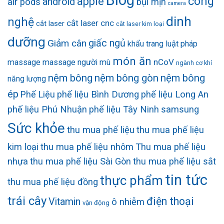
công
apple
android
air pods
bụi mịn
camera
dinh
nghệ
cắt laser cnc
cắt laser
cắt laser kim loại
dưỡng
Giảm cân
giấc ngủ
khẩu trang
luật pháp
món ăn
nCoV
massage
massage người mù
ngành cơ khí
nệm bông
nệm bông gòn
nệm bông
năng lượng
ép
Phế Liệu
phế liệu Bình Dương
phế liệu Long An
phế liệu Phú Nhuận
phế liệu Tây Ninh
samsung
Sức khỏe
thu mua phế liệu
thu mua phế liệu
kim loại
thu mua phế liệu nhôm
Thu mua phế liệu
nhựa
thu mua phế liệu Sài Gòn
thu mua phế liệu sắt
tin tức
thực phẩm
thu mua phế liệu đồng
trái cây
điện thoại
Vitamin
ô nhiễm
vận động